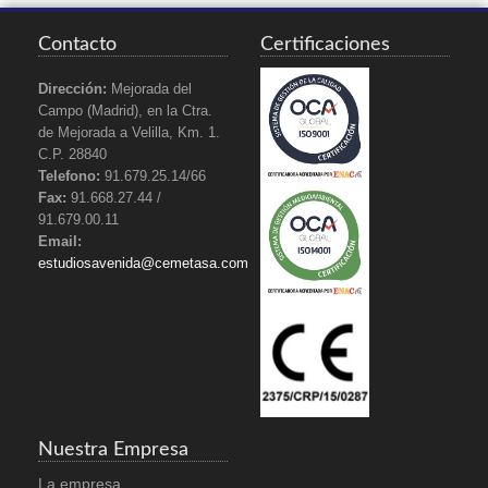
Contacto
Certificaciones
Dirección:
Mejorada del
Campo (Madrid), en la Ctra.
de Mejorada a Velilla, Km. 1.
C.P. 28840
Telefono:
91.679.25.14/66
Fax:
91.668.27.44 /
91.679.00.11
Email:
estudiosavenida@cemetasa.com
Nuestra Empresa
La empresa