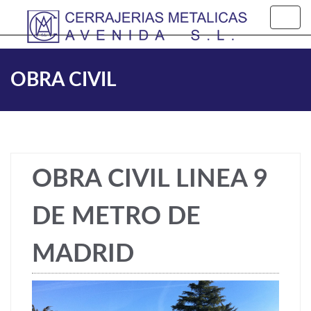
?
Toggl
navig
OBRA CIVIL
OBRA CIVIL LINEA 9
DE METRO DE
MADRID