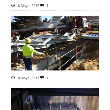
18 Mayo, 2017
11
18 Mayo, 2017
11